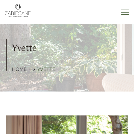
Yvette
HOME
YVETTE