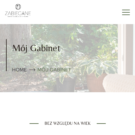
Mój Gabinet
HOME
MÓJ GABINET
BEZ WZGLĘDU NA WIEK