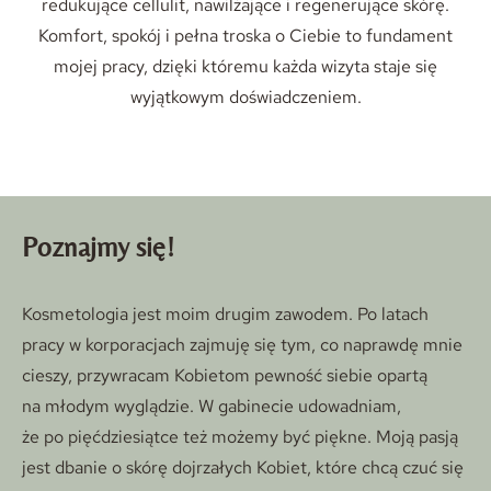
redukujące cellulit, nawilżające i regenerujące skórę.
Komfort, spokój i pełna troska o Ciebie to fundament
mojej pracy, dzięki któremu każda wizyta staje się
wyjątkowym doświadczeniem.
Poznajmy się!
Kosmetologia jest moim drugim zawodem. Po latach
pracy w korporacjach zajmuję się tym, co naprawdę mnie
cieszy, przywracam Kobietom pewność siebie opartą
na młodym wyglądzie. W gabinecie udowadniam,
że po pięćdziesiątce też możemy być piękne. Moją pasją
jest dbanie o skórę dojrzałych Kobiet, które chcą czuć się